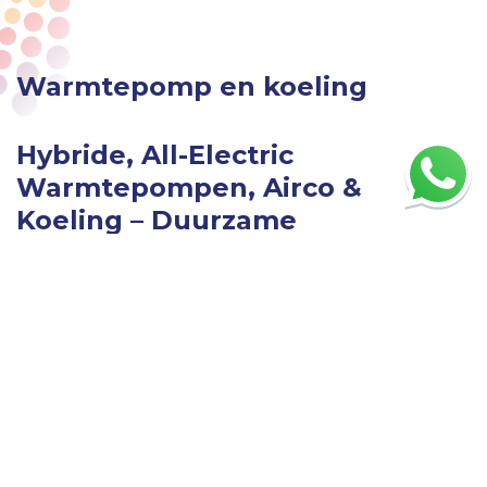
Warmtepomp en koeling
Hybride, All-Electric
Warmtepompen, Airco &
Koeling – Duurzame
Klimaatoplossingen van Max-
Tech
De hybride warmtepomp is de afgelopen
jaren veelbesproken – en terecht. Maar hoe zit
het nu precies? Vanaf
1 januari 2029
geldt:
wanneer uw huidige warmteopwekker (zoals
een cv-ketel) vervangen moet worden, bent u