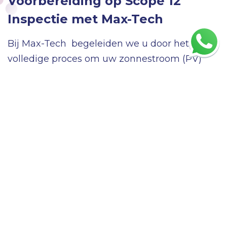
Voorbereiding op Scope 12
Inspectie met Max-Tech
Bij Max-Tech begeleiden we u door het
volledige proces om uw zonnestroom (PV)
installatie voor te bereiden op de Scope 12
inspectie. Dit doen we voor, tijdens en na de
aanleg van uw installatie. Samen zorgen we
ervoor dat alle benodigde documenten
beschikbaar zijn voor de Scope 12 inspectie,
inspecteren we de installaties en doen we
voorstellen voor verbeteringen.
Onze Diensten
Documentatie