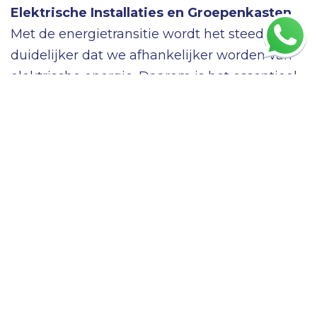
Elektrische Installaties en Groepenkasten
Met de energietransitie wordt het steeds
duidelijker dat we afhankelijker worden van
elektrische energie. Daarom is het essentieel
om een veilige en betrouwbare infrastructuur
voor uw elektrische installaties in huis te
hebben.
Als erkend elektrotechnisch installateur met
zegelrecht kunnen wij uw installatie
onderhouden en aanpassen. Een cruciaal
onderdeel van uw elektrische installatie is de
groepenkast, waar de
beveiligingscomponenten zich bevinden.
Groepenkasten en Beveiliging